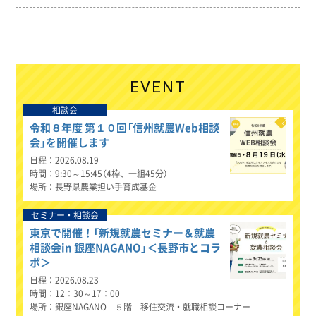
EVENT
相談会
令和８年度 第１０回「信州就農Web相談
会」を開催します
日程
2026.08.19
時間
9:30～15:45（4枠、一組45分）
場所
長野県農業担い手育成基金
セミナー・相談会
東京で開催！「新規就農セミナー＆就農
相談会in 銀座NAGANO」＜長野市とコラ
ボ＞
日程
2026.08.23
時間
12：30～17：00
場所
銀座NAGANO ５階 移住交流・就職相談コーナー