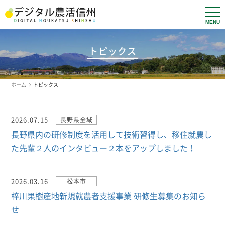
t
o
g
g
l
トピックス
e
n
a
v
ホーム
トピックス
i
g
a
t
i
2026.07.15
長野県全域
o
n
長野県内の研修制度を活用して技術習得し、移住就農し
た先輩２人のインタビュー２本をアップしました！
2026.03.16
松本市
梓川果樹産地新規就農者支援事業 研修生募集のお知ら
せ