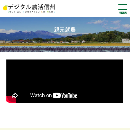
t
o
g
g
l
親元就農
e
n
a
v
ホーム
親元就農
i
g
a
t
i
o
n