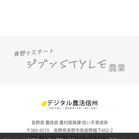
長野県 農政部 農村振興課 担い手育成係
〒380-8570 長野県長野市南長野幅下692-2
TEL 026-235-7243 / FAX 026-235-7483