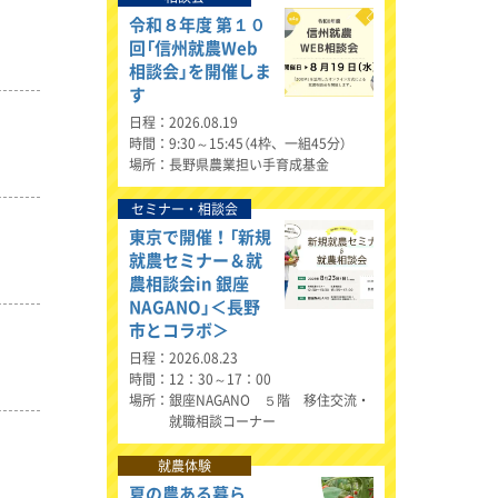
令和８年度 第１０
回「信州就農Web
相談会」を開催しま
す
日程
2026.08.19
時間
9:30～15:45（4枠、一組45分）
場所
長野県農業担い手育成基金
セミナー・相談会
東京で開催！「新規
就農セミナー＆就
農相談会in 銀座
NAGANO」＜長野
市とコラボ＞
日程
2026.08.23
時間
12：30～17：00
場所
銀座NAGANO ５階 移住交流・
就職相談コーナー
就農体験
夏の農ある暮ら