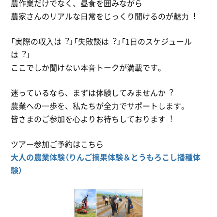
農作業だけでなく、昼⾷を囲みながら
農家さんのリアルな⽇常をじっくり聞けるのが魅⼒︕
「実際の収⼊は︖」「失敗談は︖」「1⽇のスケジュール
は︖」
ここでしか聞けない本⾳トークが満載です。
迷っているなら、まずは体験してみませんか︖
農業への⼀歩を、私たちが全⼒でサポートします。
皆さまのご参加を⼼よりお待ちしております︕
ツアー参加ご予約はこちら
大人の農業体験（りんご摘果体験＆とうもろこし播種体
験）