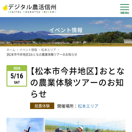
t
o
g
g
l
イベント情報
e
n
a
v
ホーム
イベント情報
松本エリア
i
g
【松本市今井地区】おとなの農業体験ツアーのお知らせ
a
t
【松本市今井地区】おとな
i
2026
o
5/16
n
の農業体験ツアーのお知
SAT
らせ
就農体験
開催場所：
松本エリア