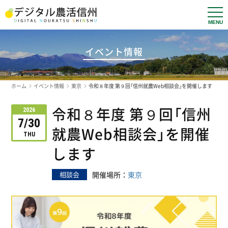
t
o
g
g
l
イベント情報
e
n
a
v
ホーム
イベント情報
東京
令和８年度 第９回「信州就農Web相談会」を開催します
i
g
a
令和８年度 第９回「信州
t
2026
i
7/30
o
就農Web相談会」を開催
n
THU
します
相談会
開催場所：
東京