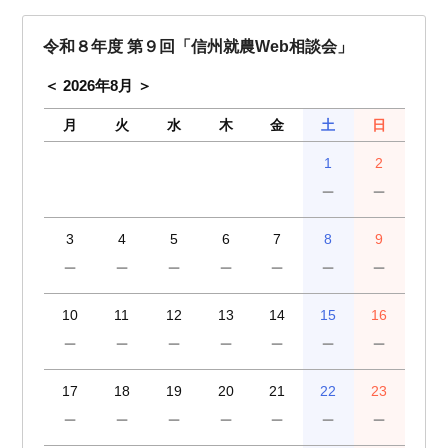
令和８年度 第９回「信州就農Web相談会」
2026年8月
月
火
水
木
金
土
日
1
2
－
－
3
4
5
6
7
8
9
－
－
－
－
－
－
－
10
11
12
13
14
15
16
－
－
－
－
－
－
－
17
18
19
20
21
22
23
－
－
－
－
－
－
－