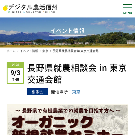
t
o
g
g
l
イベント情報
e
n
a
v
ホーム
イベント情報
東京
長野県就農相談会 in 東京交通会館
i
g
a
長野県就農相談会 in 東京
t
2026
i
9/3
o
交通会館
n
THU
相談会
開催場所：
東京