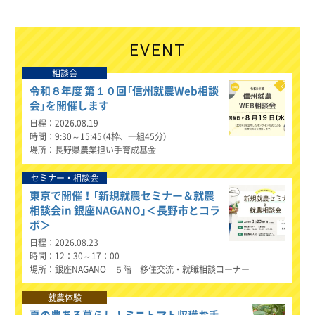
EVENT
相談会
令和８年度 第１０回「信州就農Web相談
会」を開催します
日程
2026.08.19
時間
9:30～15:45（4枠、一組45分）
場所
長野県農業担い手育成基金
セミナー・相談会
東京で開催！「新規就農セミナー＆就農
相談会in 銀座NAGANO」＜長野市とコラ
ボ＞
日程
2026.08.23
時間
12：30～17：00
場所
銀座NAGANO ５階 移住交流・就職相談コーナー
就農体験