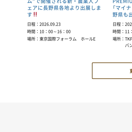
ム”で開催される新・農業人フ
PREM
ェアに長野県各地より出展しま
「マイナ
す
野県も
日程
2026.09.23
日程
202
時間
10：00～16：00
時間
11
場所
東京国際フォーラム ホールE
場所
TK
バ