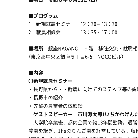
■
プログラム
1 新規就農セミナー 12：30～13：30
2 就農相談会 13：35～17：00
■
場所
銀座NAGANO ５階 移住交流・就職
（東京都中央区銀座５丁目6-5 NOCOビル）
■
内容
〇新規就農セミナー
・長野県から・・就農に向けてのステップ等の説
・長野市の紹介
・先輩の農業者の体験談
ゲストスピーカー 市川源太郎（いちかわげんた
大学院卒業後、都内企業で約13年間勤務。退職
農園を継ぎ、1haのりんご園を経営している。