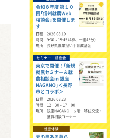
令和８年度 第１０
回「信州就農Web
相談会」を開催しま
す
日程
2026.08.19
時間
9:30～15:45（4枠、一組45分）
場所
長野県農業担い手育成基金
セミナー・相談会
東京で開催！「新規
就農セミナー＆就
農相談会in 銀座
NAGANO」＜長野
市とコラボ＞
日程
2026.08.23
時間
12：30～17：00
場所
銀座NAGANO ５階 移住交流・
就職相談コーナー
就農体験
夏の農ある暮ら