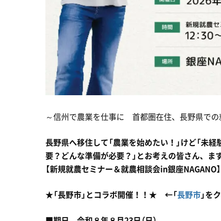
～信州で農業を仕事に 首都圏在住、長野県での
長野県へ移住して「農業を始めたい！」けど「未
要？どんな準備が必要？」とお考えの皆さん、ま
【新規就農セミナー＆就農相談会in銀座NAGANO
★
「長野市」とコラボ開催！！
★ ←「
長野市
」を
■
期日 令和８年８月23日（日）