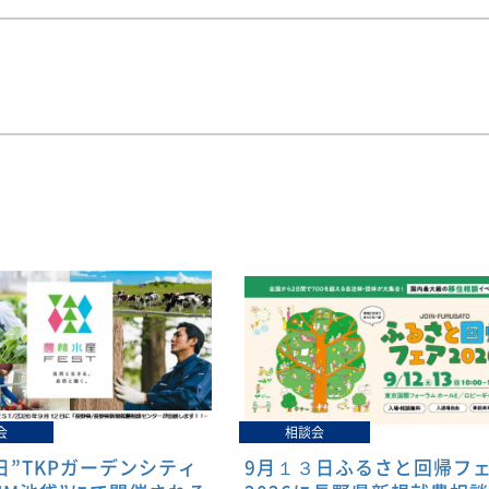
会
相談会
日”TKPガーデンシティ
9月１３日ふるさと回帰フ