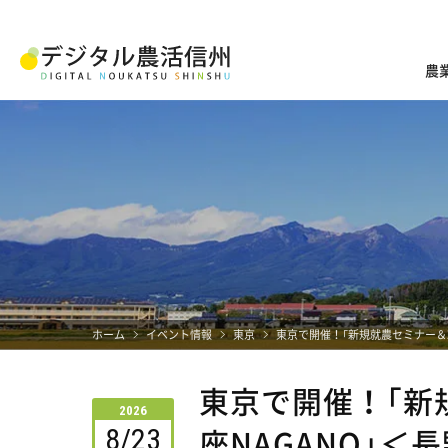
農
ホーム
イベント情報
東京
東京で開催！「新規就農セミナー＆就
東京で開催！「新
2026
座NAGANO」＜
8/23