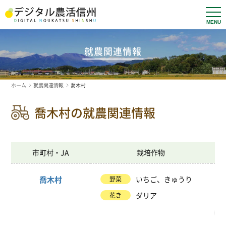
t
o
g
g
l
就農関連情報
e
n
a
v
ホーム
就農関連情報
喬木村
i
g
a
喬木村の就農関連情報
t
i
o
n
市町村・JA
栽培作物
喬木村
いちご、きゅうり
野菜
ダリア
花き