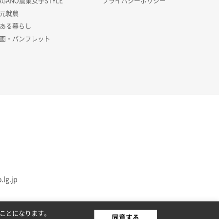
AGANO農業女子STYLE
プライバシーポリシー
元就農
ある暮らし
画・パンフレット
.lg.jp
たことになります。
同意する