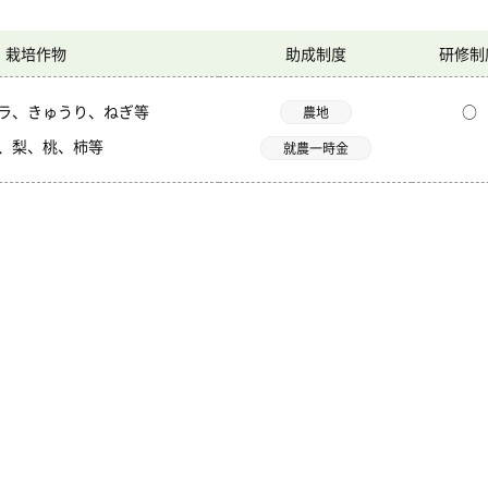
栽培作物
助成制度
研修制
ラ、きゅうり、ねぎ等
○
農地
、梨、桃、柿等
就農一時金