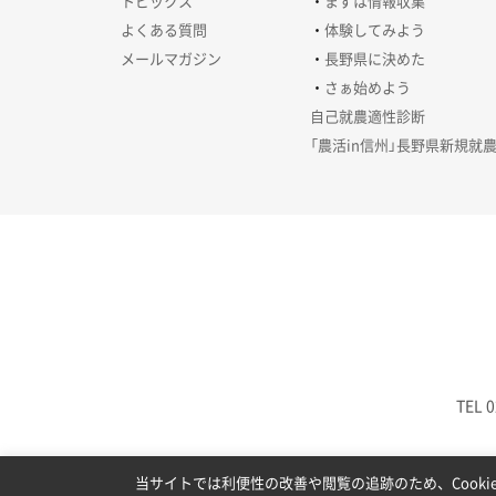
トピックス
まずは情報収集
よくある質問
体験してみよう
メールマガジン
長野県に決めた
さぁ始めよう
自己就農適性診断
「農活in信州」長野県新規就
TEL 0
当サイトでは利便性の改善や閲覧の追跡のため、Cooki