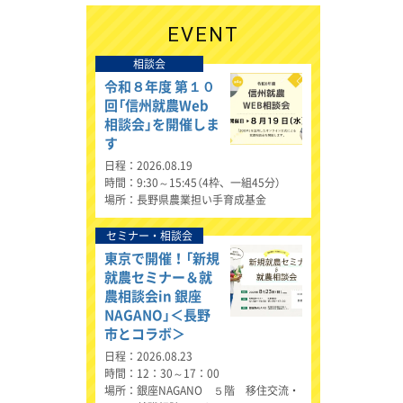
EVENT
相談会
令和８年度 第１０
回「信州就農Web
相談会」を開催しま
す
日程
2026.08.19
時間
9:30～15:45（4枠、一組45分）
場所
長野県農業担い手育成基金
セミナー・相談会
東京で開催！「新規
就農セミナー＆就
農相談会in 銀座
NAGANO」＜長野
市とコラボ＞
日程
2026.08.23
時間
12：30～17：00
場所
銀座NAGANO ５階 移住交流・