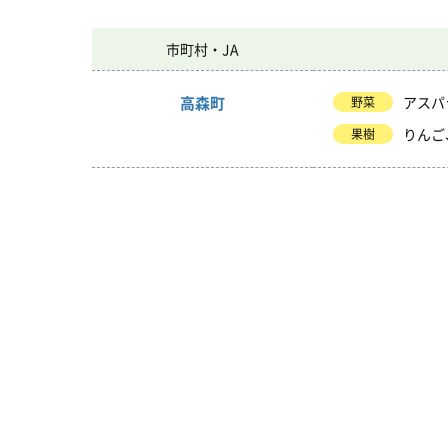
市町村・JA
高森町
アスパ
野菜
りんご
果樹