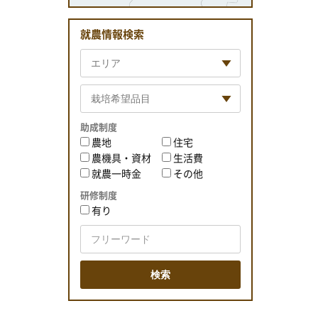
就農情報検索
助成制度
農地
住宅
農機具・資材
生活費
就農一時金
その他
研修制度
有り