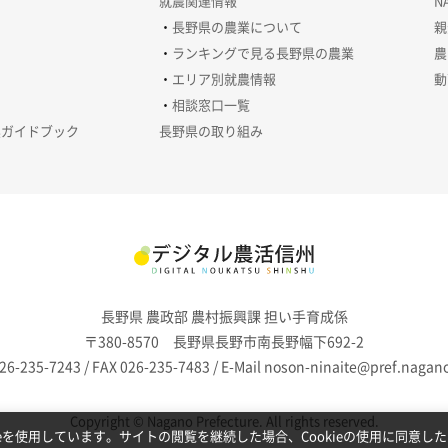
就農関連情報
N
長野県の農業について
親
ランキングで見る長野県の農業
農
エリア別就農情報
動
相談窓口一覧
農ガイドブック
長野県の取り組み
長野県 農政部 農村振興課 担い手育成係
〒380-8570 長野県長野市南長野幅下692-2
26-235-7243 / FAX 026-235-7483
/
E-Mail noson-ninaite@pref.nagano
Copyright © Nagano Prefecture.
All rights reserved.
eを使用しています。サイトの閲覧を継続した場合、Cookieの使用に同意し