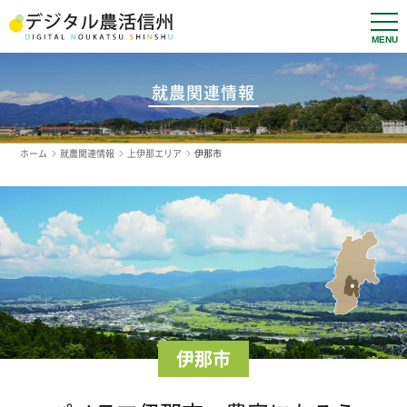
t
o
g
g
l
就農関連情報
e
n
a
v
ホーム
就農関連情報
上伊那エリア
伊那市
i
g
a
t
i
o
n
伊那市