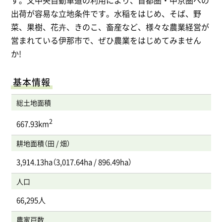
す。又中央自動車道の利用により、首都圏・中京圏への
出荷が容易な立地条件です。水稲をはじめ、そば、野
菜、果樹、花卉、きのこ、畜産など、様々な農業経営が
営まれている伊那市で、ぜひ農業をはじめてみません
か!
基本情報
総土地面積
2
667.93km
耕地面積（田 / 畑）
3,914.13ha（3,017.64ha / 896.49ha）
人口
66,295人
農家戸数