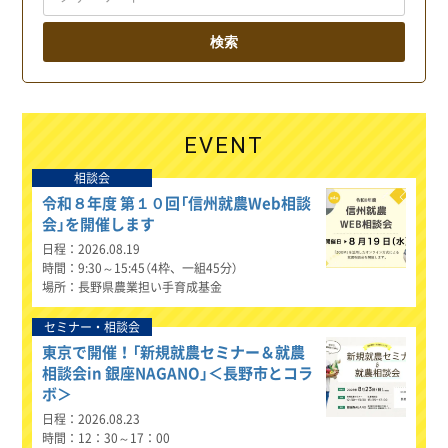
EVENT
相談会
令和８年度 第１０回「信州就農Web相談
会」を開催します
日程
2026.08.19
時間
9:30～15:45（4枠、一組45分）
場所
長野県農業担い手育成基金
セミナー・相談会
東京で開催！「新規就農セミナー＆就農
相談会in 銀座NAGANO」＜長野市とコラ
ボ＞
日程
2026.08.23
時間
12：30～17：00