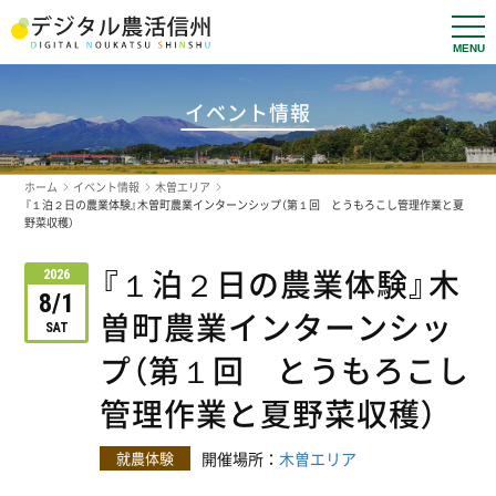
t
o
g
g
l
イベント情報
e
n
a
v
ホーム
イベント情報
木曽エリア
i
g
『１泊２日の農業体験』木曽町農業インターンシップ（第１回 とうもろこし管理作業と夏
a
野菜収穫）
t
i
『１泊２日の農業体験』木
o
2026
n
8/1
曽町農業インターンシッ
SAT
プ（第１回 とうもろこし
管理作業と夏野菜収穫）
就農体験
開催場所：
木曽エリア