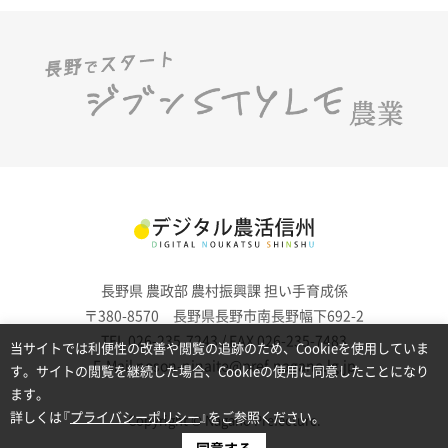
長野県 農政部 農村振興課 担い手育成係
〒380-8570 長野県長野市南長野幅下692-2
TEL 026-235-7243 / FAX 026-235-7483
当サイトでは利便性の改善や閲覧の追跡のため、Cookieを使用していま
E-Mail noson-ninaite@pref.nagano.lg.jp
す。サイトの閲覧を継続した場合、Cookieの使用に同意したことになり
ます。
詳しくは『
プライバシーポリシー
』をご参照ください。
Copyright © Nagano Prefecture.