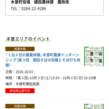
木曽町役場 建設農林課 農政係
TEL
0264-22-4286
木曽エリアのイベント
就農体験
『１泊２日の農業体験』木曽町農業インターン
シップ（第３回 開田そばの収穫とそば打ち体
験）
日程
2026.10.03
時間
『第３回』10月３日（土）13:35～10月４日（日）16:10頃
場所
木曽町開田高原
参加申込受付中
就農体験