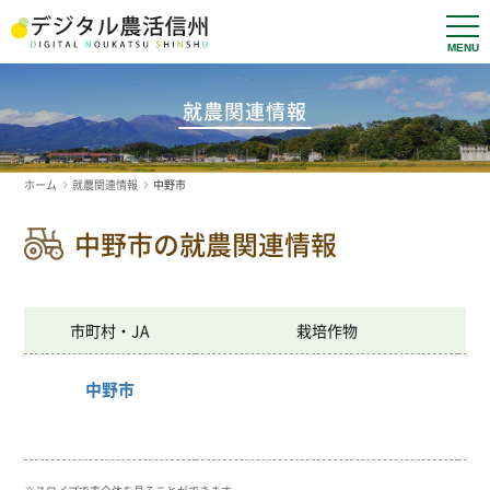
t
o
g
g
l
就農関連情報
e
n
a
v
ホーム
就農関連情報
中野市
i
g
a
中野市の就農関連情報
t
i
o
n
市町村・JA
栽培作物
中野市