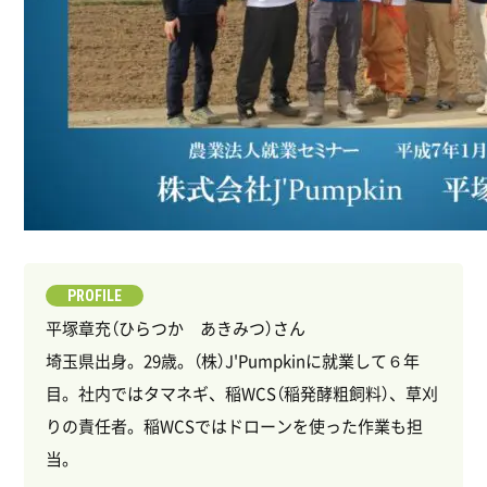
PROFILE
平塚章充（ひらつか あきみつ）さん
埼玉県出身。29歳。（株）J'Pumpkinに就業して６年
目。社内ではタマネギ、稲WCS（稲発酵粗飼料）、草刈
りの責任者。稲WCSではドローンを使った作業も担
当。