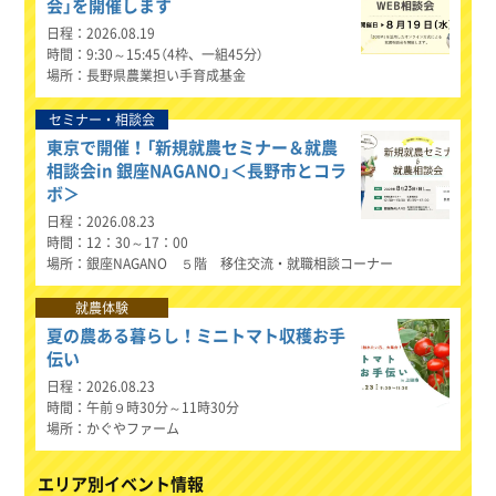
会」を開催します
日程
2026.08.19
時間
9:30～15:45（4枠、一組45分）
場所
長野県農業担い手育成基金
セミナー・相談会
東京で開催！「新規就農セミナー＆就農
相談会in 銀座NAGANO」＜長野市とコラ
ボ＞
日程
2026.08.23
時間
12：30～17：00
場所
銀座NAGANO ５階 移住交流・就職相談コーナー
就農体験
夏の農ある暮らし！ミニトマト収穫お手
伝い
日程
2026.08.23
時間
午前９時30分～11時30分
場所
かぐやファーム
エリア別イベント情報