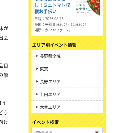
し！ミニトマト収
穫お手伝い
日程
2026.08.23
時間
午前９時30分～11時30分
味が
場所
かぐやファーム
出会
エリア別イベント情報
長野県全域
品目
東京
の解
長野エリア
上田エリア
和４
木曽エリア
どう
向け
イベント検索