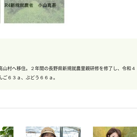
高山村へ移住。２年間の長野県新規就農里親研修を修了し、令和４
んご６３ａ、ぶどう６６ａ。