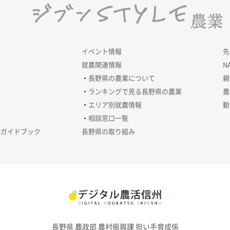
イベント情報
先
就農関連情報
N
長野県の農業について
親
ランキングで見る長野県の農業
農
エリア別就農情報
動
相談窓口一覧
農ガイドブック
長野県の取り組み
長野県 農政部 農村振興課 担い手育成係