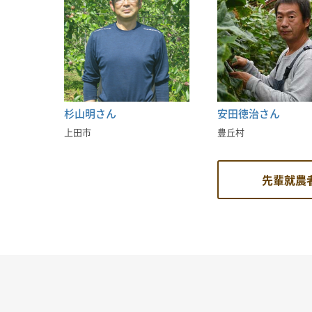
杉山明さん
安田徳治さん
上田市
豊丘村
先輩就農