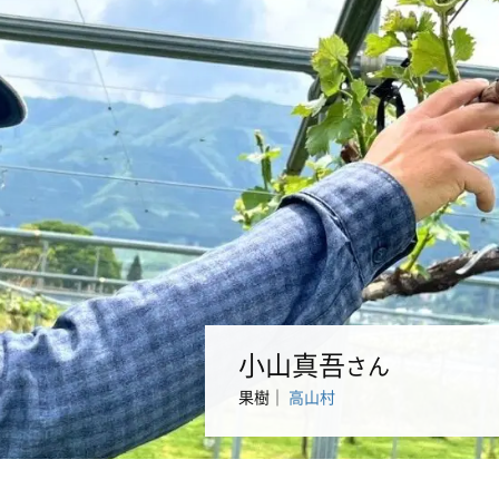
小山真吾
さん
果樹
｜
高山村