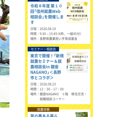
令和８年度 第１０
回「信州就農Web
相談会」を開催しま
す
日程
2026.08.19
時間
9:30～15:45（4枠、一組45分）
場所
長野県農業担い手育成基金
セミナー・相談会
東京で開催！「新規
就農セミナー＆就
農相談会in 銀座
NAGANO」＜長野
市とコラボ＞
日程
2026.08.23
時間
12：30～17：00
場所
銀座NAGANO ５階 移住交流・
就職相談コーナー
就農体験
夏の農ある暮ら