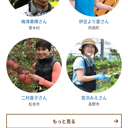
嶋津勇輝さん
伊豆より夏さん
青木村
阿南町
二村喜子さん
宮沢みえさん
松本市
長野市
もっと見る