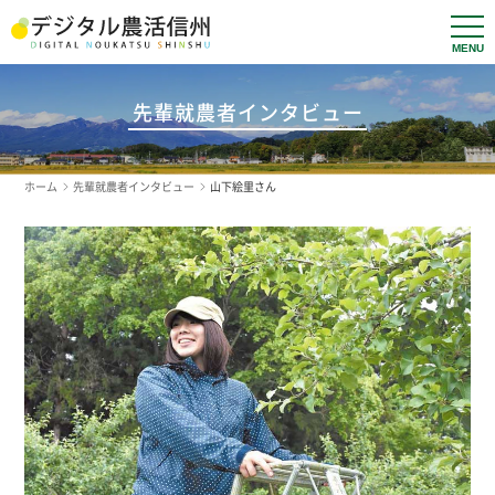
t
o
g
g
l
先輩就農者インタビュー
e
n
a
v
ホーム
先輩就農者インタビュー
山下絵里さん
i
g
a
t
i
o
n