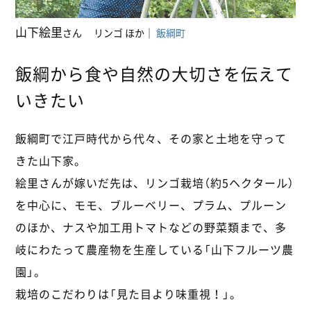
山下絵里
さん
リンゴ ほか
｜
飯綱町
飯綱から食や自然の大切さを伝えて
いきたい
飯綱町で江戸時代から代々、その家と土地を守って
きた山下家。
絵里さんが嫁いだ先は、リンゴ栽培（約5ヘクタール）
を中心に、モモ、ブルーベリー、プラム、プルーン
のほか、ナスや加工用トマトなどの野菜類まで、多
岐にわたって農産物を生産している「山下フルーツ農
園」。
栽培のこだわりは「見た目より味重視！」。