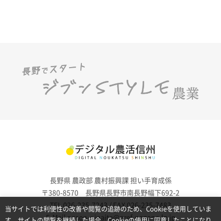
長野県 農政部 農村振興課 担い手育成係
〒380-8570 長野県長野市南長野幅下692-2
TEL 026-235-7243 / FAX 026-235-7483
当サイトでは利便性の改善や閲覧の追跡のため、Cookieを使用していま
E-Mail noson-ninaite@pref.nagano.lg.jp
す。サイトの閲覧を継続した場合、Cookieの使用に同意したことになり