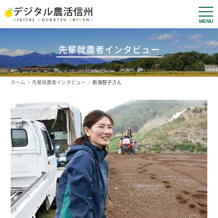
t
o
g
g
l
先輩就農者インタビュー
e
n
a
v
ホーム
先輩就農者インタビュー
新海智子さん
i
g
a
t
i
o
n