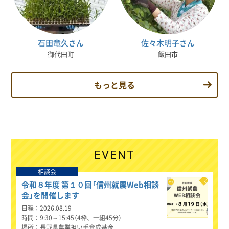
石田竜久さん
佐々木明子さん
御代田町
飯田市
もっと見る
EVENT
相談会
令和８年度 第１０回「信州就農Web相談
会」を開催します
日程
2026.08.19
時間
9:30～15:45（4枠、一組45分）
場所
長野県農業担い手育成基金