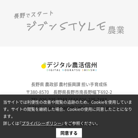
長野県 農政部 農村振興課 担い手育成係
〒380-8570 長野県長野市南長野幅下692-2
TEL 026-235-7243 / FAX 026-235-7483
当サイトでは利便性の改善や閲覧の追跡のため、Cookieを使用していま
E-Mail noson-ninaite@pref.nagano.lg.jp
す。サイトの閲覧を継続した場合、Cookieの使用に同意したことになり
ます。
詳しくは『
プライバシーポリシー
』をご参照ください。
Copyright © Nagano Prefecture.
同意する